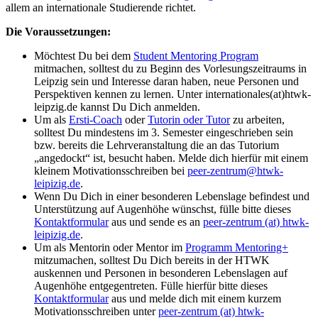
allem an internationale Studierende richtet.
Die Voraussetzungen:
Möchtest Du bei dem
Student Mentoring Program
mitmachen, solltest du zu Beginn des Vorlesungszeitraums in
Leipzig sein und Interesse daran haben, neue Personen und
Perspektiven kennen zu lernen. Unter internationales(at)htwk-
leipzig.de kannst Du Dich anmelden.
Um als
Ersti-Coach
oder
Tutorin oder Tutor
zu arbeiten,
solltest Du mindestens im 3. Semester eingeschrieben sein
bzw. bereits die Lehrveranstaltung die an das Tutorium
angedockt
ist, besucht haben. Melde dich hierfür mit einem
kleinem Motivationsschreiben bei
peer-zentrum@htwk-
leipizig.de
.
Wenn Du Dich in einer besonderen Lebenslage befindest und
Unterstützung auf Augenhöhe wünschst, fülle bitte dieses
Kontaktformular
aus und sende es an
peer-zentrum (at) htwk-
leipizig.de
.
Um als Mentorin oder Mentor im
Programm Mentoring+
mitzumachen, solltest Du Dich bereits in der HTWK
auskennen und Personen in besonderen Lebenslagen auf
Augenhöhe entgegentreten. Fülle hierfür bitte dieses
Kontaktformular
aus und melde dich mit einem kurzem
Motivationsschreiben unter
peer-zentrum (at) htwk-