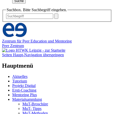
Suche
Suchbox. Bitte Suchbegriff eingeben.
Zentrum für Peer Education und Mentoring
Peer Zentrum
Seiten Haupt-Navigation überspringen
Hauptmenü
Aktuelles
Tutorium
Projekt Digital
Ersti-Coaching
Mentoring Plus
Materialsammlung
MuT-Broschüre
MuT- Tipps
MuT-Methoden