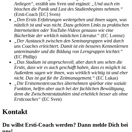
Anliegen“,
erzählt uns Sven und ergänzt:
„Und auch ein
bisschen die Panik und Last des Studienbeginns nehmen.“
(Ersti-Coach [EC] Sven)
„Den Erstis Erfahrungen weitergeben und ihnen sagen, was
nützlich ist und was nicht. Dazu gehören Links zu praktischen
Internetseiten oder YouTube-Videos genauso wie eine
Bücherliste der wirklich nützlichen Literatur.“
(EC Lorenz)
„Der Austausch zwischen den Seminargruppen wird durch
uns Coaches erleichtert. Damit ist ein besseres Kennenlernen
untereinander und die Bildung von Lerngruppen leichter.“
(EC Phillip)
„Das Studium ist anspruchsvoll, aber durch uns sehen die
Erstis, dass wir es auch geschafft haben, dass es möglich ist.
Außerdem sagen wir ihnen, was wirklich wichtig ist und eher
nicht. Das ist gut für ihr Zeitmanagement.“
(EC Lukas)
„Die Erstsemestercoaches übernehmen spürbar eine soziale
Funktion, helfen aber auch bei der fachlichen Bewältigung,
denn die Zwischentestatzahlen sind erheblich besser als ohne
Ersticoaches“
(EC Sven)
Kontakt
Du willst Ersti-Coach werden? Dann melde Dich bei
uns!