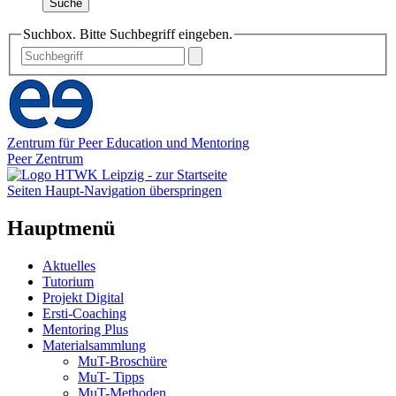
Suche
Suchbox. Bitte Suchbegriff eingeben.
Zentrum für Peer Education und Mentoring
Peer Zentrum
Seiten Haupt-Navigation überspringen
Hauptmenü
Aktuelles
Tutorium
Projekt Digital
Ersti-Coaching
Mentoring Plus
Materialsammlung
MuT-Broschüre
MuT- Tipps
MuT-Methoden