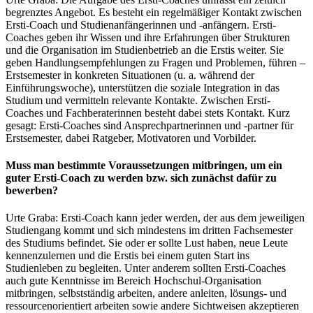
begrenztes Angebot. Es besteht ein regelmäßiger Kontakt zwischen
Ersti-Coach und Studienanfängerinnen und -anfängern. Ersti-
Coaches geben ihr Wissen und ihre Erfahrungen über Strukturen
und die Organisation im Studienbetrieb an die Erstis weiter. Sie
geben Handlungsempfehlungen zu Fragen und Problemen, führen –
Erstsemester in konkreten Situationen (u. a. während der
Einführungswoche), unterstützen die soziale Integration in das
Studium und vermitteln relevante Kontakte. Zwischen Ersti-
Coaches und Fachberaterinnen besteht dabei stets Kontakt. Kurz
gesagt: Ersti-Coaches sind Ansprechpartnerinnen und -partner für
Erstsemester, dabei Ratgeber, Motivatoren und Vorbilder.
Muss man bestimmte Voraussetzungen mitbringen, um ein
guter Ersti-Coach zu werden bzw. sich zunächst dafür zu
bewerben?
Urte Graba: Ersti-Coach kann jeder werden, der aus dem jeweiligen
Studiengang kommt und sich mindestens im dritten Fachsemester
des Studiums befindet. Sie oder er sollte Lust haben, neue Leute
kennenzulernen und die Erstis bei einem guten Start ins
Studienleben zu begleiten. Unter anderem sollten Ersti-Coaches
auch gute Kenntnisse im Bereich Hochschul-Organisation
mitbringen, selbstständig arbeiten, andere anleiten, lösungs- und
ressourcenorientiert arbeiten sowie andere Sichtweisen akzeptieren