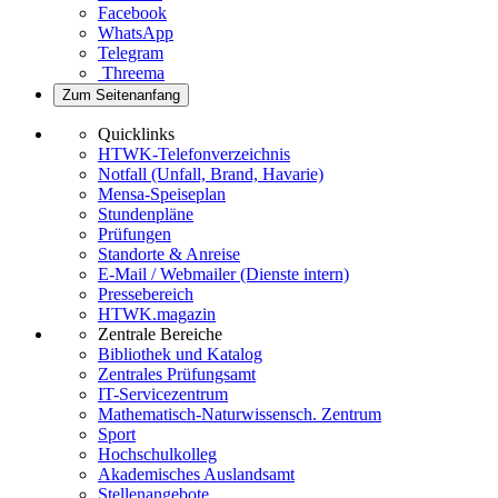
Facebook
WhatsApp
Telegram
Threema
Zum Seitenanfang
Quicklinks
HTWK-Telefonverzeichnis
Notfall (Unfall, Brand, Havarie)
Mensa-Speiseplan
Stundenpläne
Prüfungen
Standorte & Anreise
E-Mail / Webmailer (Dienste intern)
Pressebereich
HTWK.magazin
Zentrale Bereiche
Bibliothek und Katalog
Zentrales Prüfungsamt
IT-Servicezentrum
Mathematisch-Naturwissensch. Zentrum
Sport
Hochschulkolleg
Akademisches Auslandsamt
Stellenangebote