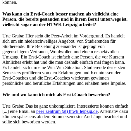
können.
Was kann ein Ersti-Coach besser machen als vielleicht eine
Person, die bereits gestanden und in ihrem Beruf unterwegs ist,
vielleicht sogar an der HTWK Leipzig arbeitet?
Urte Graba: Hier steht die Peer-Arbeit im Vordergrund. Es handelt
sich um ein niederschwelliges Angebot, von Studierenden für
Studierende. Ihre Beziehung zueinander ist geprägt von
gegenseitigem Vertrauen, Wohlwollen und einem respektvollen
Umgang. Ein Ersti-Coach ist einfach eine Person, die vor Kurzem
Ähnliches erlebt hat und die man deshalb einfach mal fragen kann.
Es handelt sich um eine Win-Win-Situation: Studierende des ersten
Semesters profitieren von den Erfahrungen und Kenntnissen der
Ersti-Coaches und die Ersti-Coaches wiederum gewinnen
persönliche und berufliche Erfahrungen und erhalten neue Impulse.
Wie und wo kann ich mich als Ersti-Coach bewerben?
Urte Graba: Das ist ganz unkompliziert. Interessierte können einfach
[...] eine Email an
peer-zentrum (at) htwk-leipzig.de
. Alternativ dazu
können spätestens ab dem Sommersemester Aushänge beachtet und
sollte sich beworben werden.