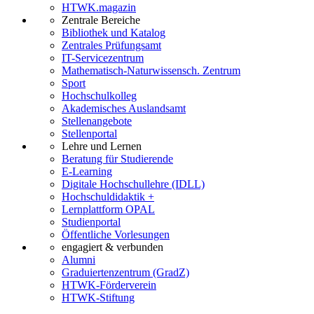
HTWK.magazin
Zentrale Bereiche
Bibliothek und Katalog
Zentrales Prüfungsamt
IT-Servicezentrum
Mathematisch-Naturwissensch. Zentrum
Sport
Hochschulkolleg
Akademisches Auslandsamt
Stellenangebote
Stellenportal
Lehre und Lernen
Beratung für Studierende
E-Learning
Digitale Hochschullehre (IDLL)
Hochschuldidaktik +
Lernplattform OPAL
Studienportal
Öffentliche Vorlesungen
engagiert & verbunden
Alumni
Graduiertenzentrum (GradZ)
HTWK-Förderverein
HTWK-Stiftung