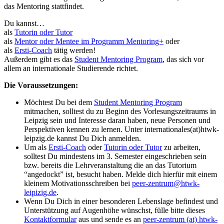
das Mentoring stattfindet.
Du kannst…
als
Tutorin oder Tutor
als
Mentor oder Mentee im Programm Mentoring+
oder
als
Ersti-Coach
tätig werden!
Außerdem gibt es das
Student Mentoring Program
, das sich vor
allem an internationale Studierende richtet.
Die Voraussetzungen:
Möchtest Du bei dem
Student Mentoring Program
mitmachen, solltest du zu Beginn des Vorlesungszeitraums in
Leipzig sein und Interesse daran haben, neue Personen und
Perspektiven kennen zu lernen. Unter internationales(at)htwk-
leipzig.de kannst Du Dich anmelden.
Um als
Ersti-Coach
oder
Tutorin oder Tutor
zu arbeiten,
solltest Du mindestens im 3. Semester eingeschrieben sein
bzw. bereits die Lehrveranstaltung die an das Tutorium
angedockt
ist, besucht haben. Melde dich hierfür mit einem
kleinem Motivationsschreiben bei
peer-zentrum@htwk-
leipizig.de
.
Wenn Du Dich in einer besonderen Lebenslage befindest und
Unterstützung auf Augenhöhe wünschst, fülle bitte dieses
Kontaktformular
aus und sende es an
peer-zentrum (at) htwk-